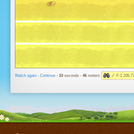
Watch again
-
Continue
-
10
seconds -
48
meters
🦴 F-1 205.