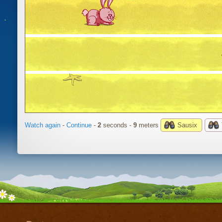
Watch again
-
Continue
-
3
seconds -
12
meters
Sausix