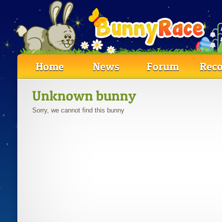
Home
News
Forum
Reco
Unknown bunny
Sorry, we cannot find this bunny