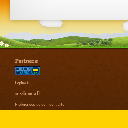
Partners:
Lapino.fr
»
view all
Préférences de confidentialité