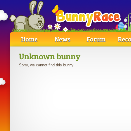
Home
News
Forum
Reco
Unknown bunny
Sorry, we cannot find this bunny